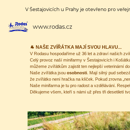
V Šestajovicích u Prahy je otevřeno pro veřej
Sk
www.rodas.cz
🐐 NAŠE ZVÍŘÁTKA MAJÍ SVOU HLAVU...
V Rodasu hospodaříme už 36 let a zdraví našich zvíře
Celý provoz naší minifarmy v Š
e
stajovicích i K
ošátk
můžeme zvířátkům zajistit ten nejlepší veterinární do
Naše zvířátka jsou
osobnosti
. Mají silný pud sebez
že zvířátko není hračka na klíček. Pokud zrovna „ne
Naše minifarma je tu pro radost a vzdělávání. Respekt
Děkujeme všem, kteří s námi už přes tři desetiletí t