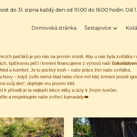
nost do 31. srpna každý den od 10:00 do 16:00 hodin. Od 1
ip to main content
Skip to navigat
Domovská stránka
Šestajovice
Košá
cích parťáků je pro nás na prvním místě. Aby u nás byla zvířátka i 
ách
, špičkovou péči i krmení financujeme z výnosů naší
čokoládovn
hled a komfort. Je to poctivý kruh – naše práce živí naše zvířátka.
áchovy – když zvíře nemá hlad nebo chce mít klid, krmení prostě ignor
má svůj den“, dopřejte mu prosím klid.
 k přírodě je ta nejlepší lekce etiky a úcty k živým tvorům.
voříte a respektujete naše zvířecí kamarády❤️