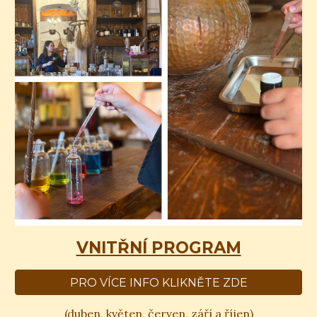
VNITŘNÍ PROGRAM
PRO VÍCE INFO KLIKNĚTE ZDE
(duben, květen, červen, září
a
říjen)