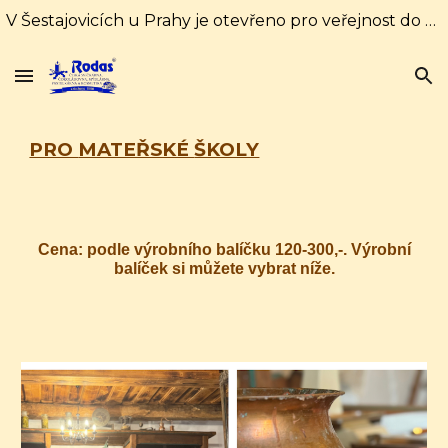
V Šestajovicích u Prahy je otevřeno pro veřejnost do 31. srpna každý den od 10:00 do 16:00 hodin. Od 1. září pouze soboty a neděle od 10:00 do 18:00
Skip to main content
Skip to navigation
PRO
MATEŘSKÉ
ŠKOLY
Cena: podle výrobního balíčku 1
2
0-
30
0,-. Výrobní
balíček si můžete vybrat níže.